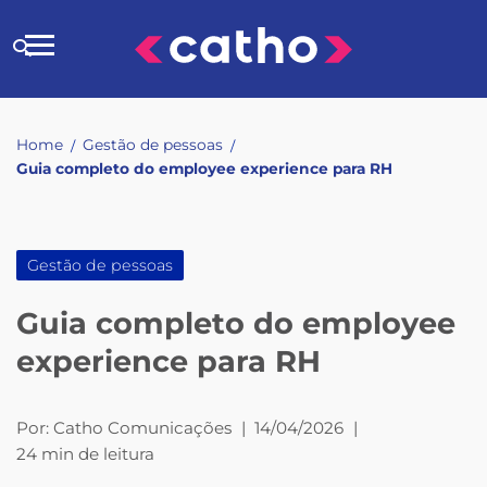
Skip
to
Buscar
content
no
site
Home
Gestão de pessoas
/
/
Guia completo do employee experience para RH
Gestão de pessoas
Guia completo do employee
experience para RH
Por:
Catho Comunicações
|
14/04/2026
|
24 min de leitura