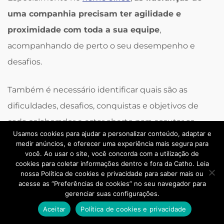
uma companhia precisam ter agilidade e
proximidade com toda a sua equipe
,
acompanhando de perto o seu desempenho e
desafios.
Também é necessário identificar quais são as
dificuldades, desafios, conquistas e objetivos de
cada colaborador e estar aberto para escutar as
Usamos cookies para ajudar a personalizar conteúdo, adaptar e
opiniões e sugestões do time. Se um líder se coloca
medir anúncios, e oferecer uma experiência mais segura para
à disposição para receber
feedbacks
, os seus
você. Ao usar o site, você concorda com a utilização de
cookies para coletar informações dentro e fora da Catho. Leia
liderados vão se sentir mais à vontade para
nossa Política de cookies e privacidade para saber mais ou
acesse as “Preferências de cookies” no seu navegador para
participar dessa troca de informações e avaliações.
gerenciar suas configurações.
Aceitar
Política de cookies e privacidade
Como tem uma maior proximidade com o