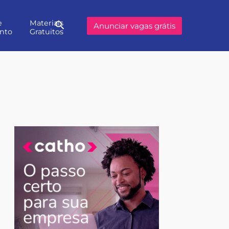
e
Materiais
Buscar
Anunciar vagas grátis
nto
Gratuitos
no
site