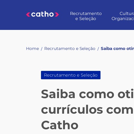
Skip
to
Recrutamento
Cultur
content
e Seleção
Organizac
Home
Recrutamento e Seleção
Saiba como otim
/
/
Recrutamento e Seleção
Saiba como oti
currículos com
Catho