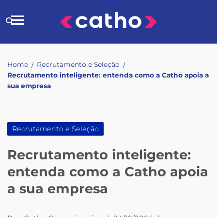
Skip
to
Buscar
content
no
site
Home
Recrutamento e Seleção
/
/
Recrutamento inteligente: entenda como a Catho apoia a
sua empresa
Recrutamento e Seleção
Recrutamento inteligente:
entenda como a Catho apoia
a sua empresa