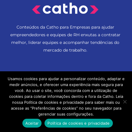
Conteúdos da Catho para Empresas para ajudar
empreendedores e equipes de RH enxutas a contratar
melhor, liderar equipes e acompanhar tendências do
mercado de trabalho.
Usamos cookies para ajudar a personalizar conteúdo, adaptar e
Materiais Gratuitos
medir anúncios, e oferecer uma experiência mais segura para
Recrutamento e Seleção
você. Ao usar o site, você concorda com a utilização de
cookies para coletar informações dentro e fora da Catho. Leia
Cultura Organizacional
nossa Política de cookies e privacidade para saber mais ou
acesse as “Preferências de cookies” no seu navegador para
Gestão de pessoas
gerenciar suas configurações.
Agenda de Eventos
Aceitar
Política de cookies e privacidade