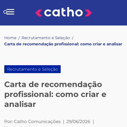
Skip
to
Buscar
content
no
site
Home
Recrutamento e Seleção
/
/
Carta de recomendação profissional: como criar e analisar
Recrutamento e Seleção
Carta de recomendação
profissional: como criar e
analisar
Por:
Catho Comunicações
|
29/06/2026
|