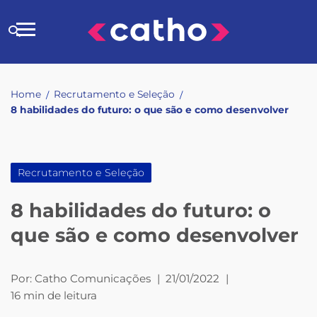
Skip
to
Buscar
content
no
site
Home
Recrutamento e Seleção
/
/
8 habilidades do futuro: o que são e como desenvolver
Recrutamento e Seleção
8 habilidades do futuro: o
que são e como desenvolver
Por:
Catho Comunicações
|
21/01/2022
|
16 min de leitura