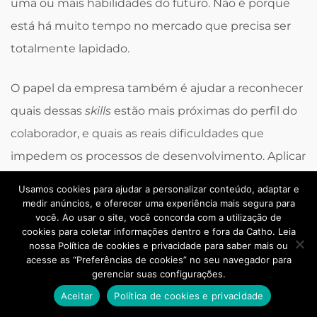
uma ou mais habilidades do futuro. Não é porque
está há muito tempo no mercado que precisa ser
totalmente lapidado.
O papel da empresa também é ajudar a reconhecer
quais dessas
skills
estão mais próximas do perfil do
colaborador, e quais as reais dificuldades que
impedem os processos de desenvolvimento. Aplicar
avaliações de desempenho
e testes de perfil
Usamos cookies para ajudar a personalizar conteúdo, adaptar e
periodicamente podem ajudar nesse sentido.
medir anúncios, e oferecer uma experiência mais segura para
você. Ao usar o site, você concorda com a utilização de
cookies para coletar informações dentro e fora da Catho. Leia
Chegamos ao final do nosso post sobre as
nossa Política de cookies e privacidade para saber mais ou
acesse as “Preferências de cookies” no seu navegador para
habilidades do futuro! Gostaríamos de reforçar a
gerenciar suas configurações.
necessidade de a empresa investir no oferecimento
Aceitar
Política de cookies e privacidade
de programas de treinamentos e desenvolvimento,