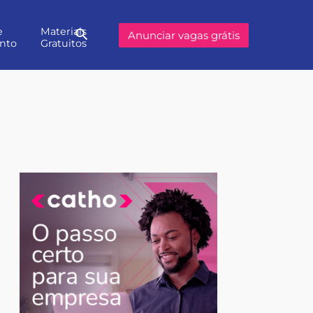
e
Materiais
Buscar
Anunciar vagas grátis
nto
Gratuitos
no
site