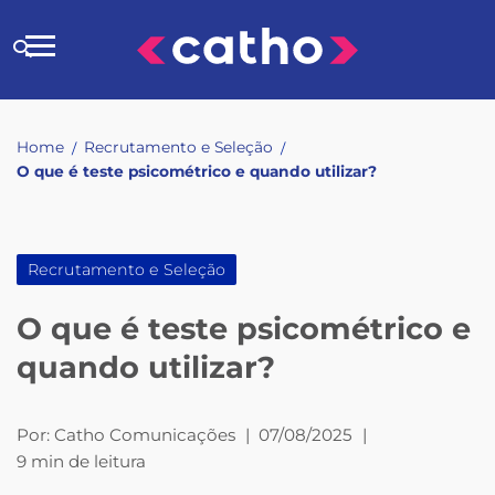
Skip
to
Buscar
content
no
site
Home
Recrutamento e Seleção
/
/
O que é teste psicométrico e quando utilizar?
Recrutamento e Seleção
O que é teste psicométrico e
quando utilizar?
Por:
Catho Comunicações
|
07/08/2025
|
9 min de leitura