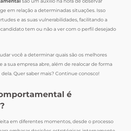
tamental
são um auxílio na hora de observar
 em relação a determinadas situações. Isso
tudes e as suas vulnerabilidades, facilitando a
 candidato tem ou não a ver com o perfil desejado
udar você a determinar quais são os melhores
 a sua empresa abre, além de realocar de forma
te dela. Quer saber mais? Continue conosco!
comportamental é
H?
feita em diferentes momentos, desde o processo
para embasar decisões estratégicas internamente,