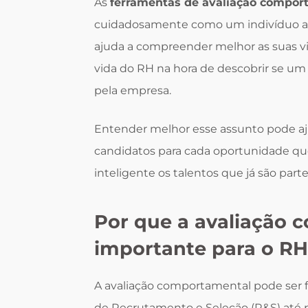
As
ferramentas de avaliação compor
cuidadosamente como um indivíduo age
ajuda a compreender melhor as suas vir
vida do RH na hora de descobrir se um
pela empresa.
Entender melhor esse assunto pode aj
candidatos para cada oportunidade que
inteligente os talentos que já são par
Por que a avaliação 
importante para o R
A avaliação comportamental pode ser 
de Recrutamento e Seleção (R&S) até 