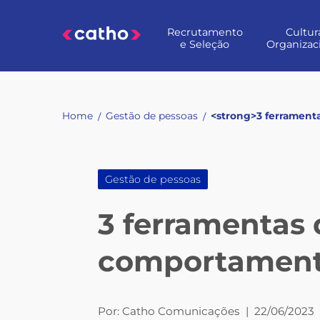
Skip
to
Recrutamento
Cultur
content
e Seleção
Organizac
Home
Gestão de pessoas
<strong>3 ferramenta
/
/
Gestão de pessoas
3 ferramentas 
comportamenta
Por:
Catho Comunicações
|
22/06/2023