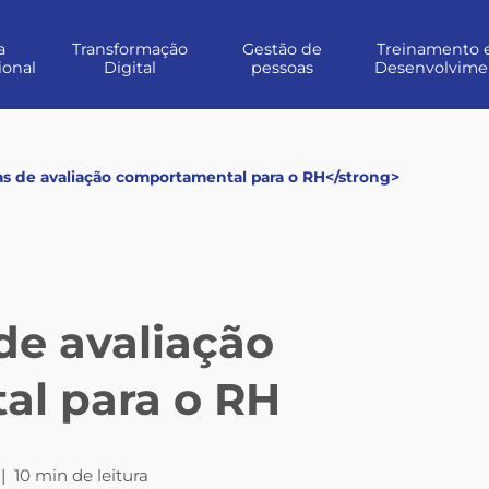
a
Transformação
Gestão de
Treinamento 
ional
Digital
pessoas
Desenvolvime
s de avaliação comportamental para o RH</strong>
de avaliação
l para o RH
|
10 min de leitura