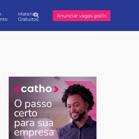
e
Materiais
Buscar
Anunciar vagas grátis
nto
Gratuitos
no
site