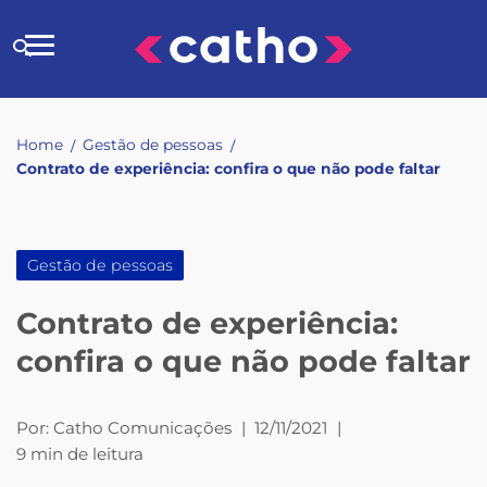
Skip
to
Buscar
content
no
site
Home
Gestão de pessoas
/
/
Contrato de experiência: confira o que não pode faltar
Gestão de pessoas
Contrato de experiência:
confira o que não pode faltar
Por:
Catho Comunicações
|
12/11/2021
|
9 min de leitura