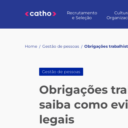
Skip
to
Recrutamento
Cultur
content
e Seleção
Organizac
Home
Gestão de pessoas
Obrigações trabalhis
/
/
Gestão de pessoas
Obrigações tra
saiba como ev
legais