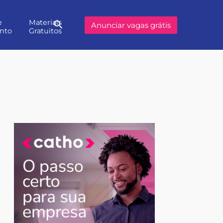
e
Materiais
Buscar
Anunciar vagas grátis
nto
Gratuitos
no
site