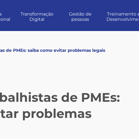
a
Transformação
Gestão de
Treinamento 
ional
Digital
pessoas
Desenvolvime
tas de PMEs: saiba como evitar problemas legais
balhistas de PMEs:
itar problemas