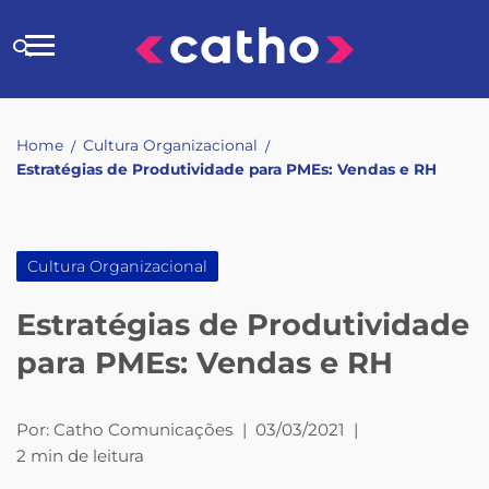
Skip
to
Buscar
content
no
site
Home
Cultura Organizacional
/
/
Estratégias de Produtividade para PMEs: Vendas e RH
Cultura Organizacional
Estratégias de Produtividade
para PMEs: Vendas e RH
Por:
Catho Comunicações
|
03/03/2021
|
2 min de leitura