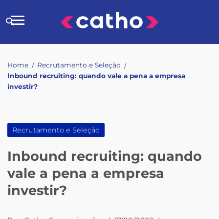
Skip
to
Buscar
content
no
site
Home
Recrutamento e Seleção
/
/
Inbound recruiting: quando vale a pena a empresa
investir?
Recrutamento e Seleção
Inbound recruiting: quando
vale a pena a empresa
investir?