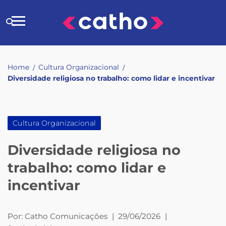
Skip
to
Buscar
content
no
site
Home
Cultura Organizacional
/
/
Diversidade religiosa no trabalho: como lidar e incentivar
Cultura Organizacional
Diversidade religiosa no
trabalho: como lidar e
incentivar
Por:
Catho Comunicações
|
29/06/2026
|