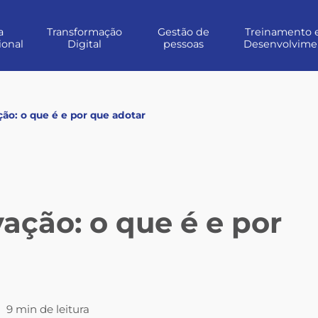
a
Transformação
Gestão de
Treinamento 
ional
Digital
pessoas
Desenvolvime
ção: o que é e por que adotar
vação: o que é e por
|
9 min de leitura