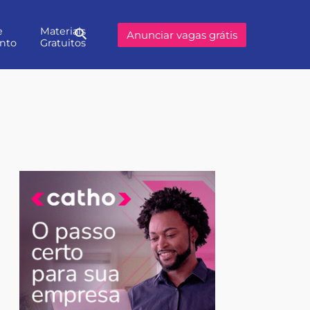
e
Materiais
Buscar
Anunciar vagas grátis
nto
Gratuitos
no
site