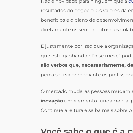
Não é novidade para ninguém que a
cu
resultados do negócio. Os valores da e
benefícios e o plano de desenvolvimen
diretamente os sentimentos dos colabo
É justamente por isso que a organizaç
que está ganhando não se mexe" pode 
são verbos que, necessariamente, d
perca seu valor mediante os profission
O mercado muda, as pessoas mudam e 
inovação
um elemento fundamental pa
Continue a leitura e saiba mais sobre o
Você sabe o que é a c