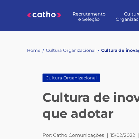
Skip
to
Recrutamento
Cultur
content
e Seleção
Organizac
Home
Cultura Organizacional
Cultura de inova
/
/
Cultura Organizacional
Cultura de ino
que adotar
Por:
Catho Comunicações
|
15/02/2022