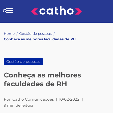
Skip
to
Buscar
content
no
site
Home
Gestão de pessoas
/
/
Conheça as melhores faculdades de RH
Gestão de pessoas
Conheça as melhores
faculdades de RH
Por:
Catho Comunicações
|
10/02/2022
|
9 min de leitura