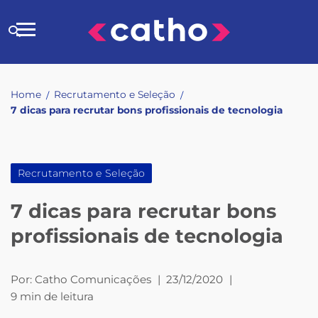
Skip
to
Buscar
content
no
site
Home
Recrutamento e Seleção
/
/
7 dicas para recrutar bons profissionais de tecnologia
Recrutamento e Seleção
7 dicas para recrutar bons
profissionais de tecnologia
Por:
Catho Comunicações
|
23/12/2020
|
9 min de leitura