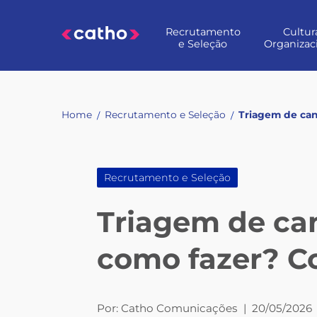
Skip
to
Recrutamento
Cultur
content
e Seleção
Organizac
Home
Recrutamento e Seleção
Triagem de cand
/
/
Recrutamento e Seleção
Triagem de can
como fazer? Co
Por:
Catho Comunicações
|
20/05/2026