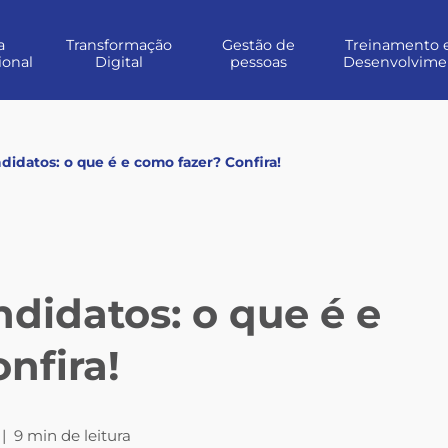
a
Transformação
Gestão de
Treinamento 
ional
Digital
pessoas
Desenvolvime
idatos: o que é e como fazer? Confira!
didatos: o que é e
nfira!
|
9 min de leitura