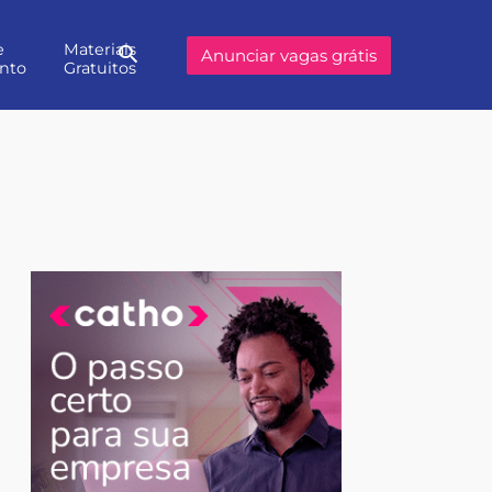
e
Materiais
Buscar
Anunciar vagas grátis
nto
Gratuitos
no
site