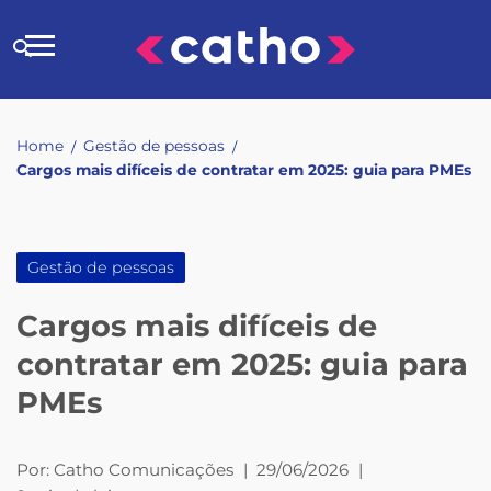
Skip
to
Buscar
content
no
site
Home
Gestão de pessoas
/
/
Cargos mais difíceis de contratar em 2025: guia para PMEs
Gestão de pessoas
Cargos mais difíceis de
contratar em 2025: guia para
PMEs
Por:
Catho Comunicações
|
29/06/2026
|