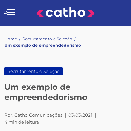
Skip
to
Buscar
content
no
site
Home
Recrutamento e Seleção
/
/
Um exemplo de empreendedorismo
Recrutamento e Seleção
Um exemplo de
empreendedorismo
Por:
Catho Comunicações
|
03/03/2021
|
4 min de leitura