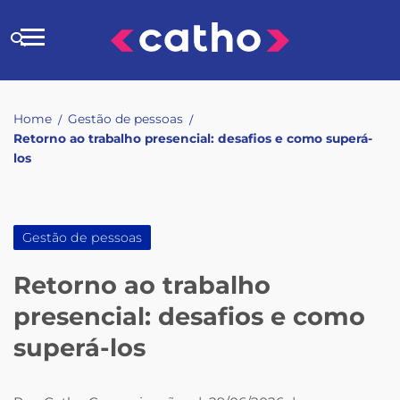
Skip
to
Buscar
content
no
site
Home
Gestão de pessoas
/
/
Retorno ao trabalho presencial: desafios e como superá-
los
Gestão de pessoas
Retorno ao trabalho
presencial: desafios e como
superá-los