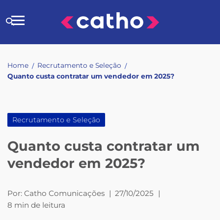
Skip
to
Buscar
content
no
site
Home
Recrutamento e Seleção
/
/
Quanto custa contratar um vendedor em 2025?
Recrutamento e Seleção
Quanto custa contratar um
vendedor em 2025?
Por:
Catho Comunicações
|
27/10/2025
|
8 min de leitura