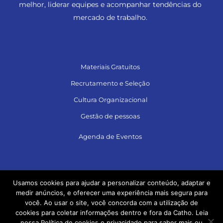
melhor, liderar equipes e acompanhar tendências do
mercado de trabalho.
Materiais Gratuitos
Recrutamento e Seleção
Cultura Organizacional
Gestão de pessoas
Agenda de Eventos
Siga no LinkedIn e acesse muito conteúdo!
Usamos cookies para ajudar a personalizar conteúdo, adaptar e
medir anúncios, e oferecer uma experiência mais segura para
você. Ao usar o site, você concorda com a utilização de
cookies para coletar informações dentro e fora da Catho. Leia
nossa Política de cookies e privacidade para saber mais ou