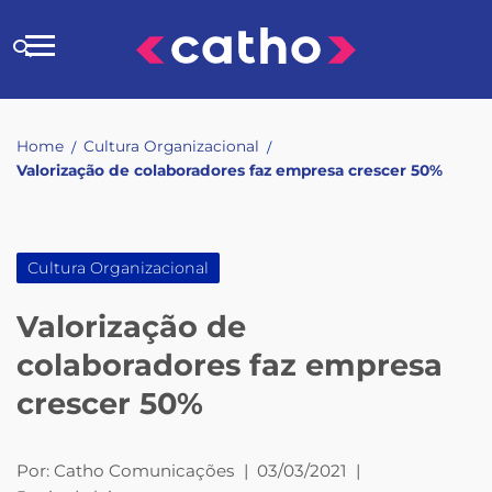
Skip
to
Buscar
content
no
site
Home
Cultura Organizacional
/
/
Valorização de colaboradores faz empresa crescer 50%
Cultura Organizacional
Valorização de
colaboradores faz empresa
crescer 50%
Por:
Catho Comunicações
|
03/03/2021
|