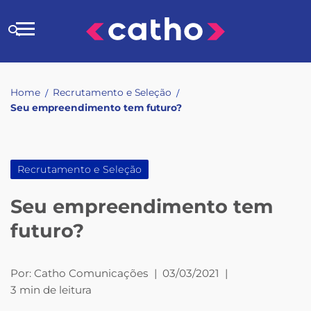
Skip
to
Buscar
content
no
site
Home
Recrutamento e Seleção
/
/
Seu empreendimento tem futuro?
Recrutamento e Seleção
Seu empreendimento tem
futuro?
Por:
Catho Comunicações
|
03/03/2021
|
3 min de leitura