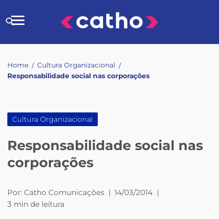
Skip
to
Buscar
content
no
site
Home
Cultura Organizacional
/
/
Responsabilidade social nas corporações
Cultura Organizacional
Responsabilidade social nas
corporações
Por:
Catho Comunicações
|
14/03/2014
|
3 min de leitura