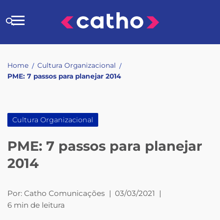
Skip
to
Buscar
content
no
site
Home
Cultura Organizacional
/
/
PME: 7 passos para planejar 2014
Cultura Organizacional
PME: 7 passos para planejar
2014
Por:
Catho Comunicações
|
03/03/2021
|
6 min de leitura