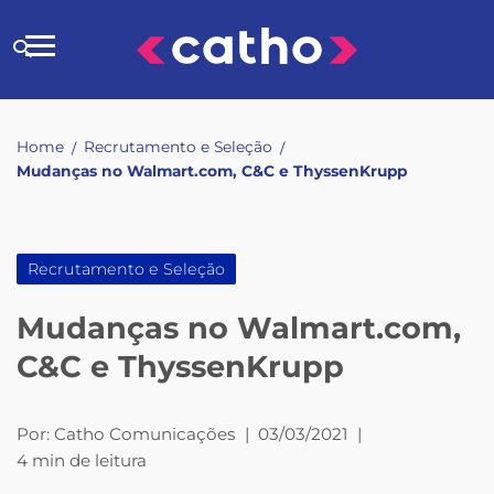
Skip
to
Buscar
content
no
site
Home
Recrutamento e Seleção
/
/
Mudanças no Walmart.com, C&C e ThyssenKrupp
Recrutamento e Seleção
Mudanças no Walmart.com,
C&C e ThyssenKrupp
Por:
Catho Comunicações
|
03/03/2021
|
4 min de leitura