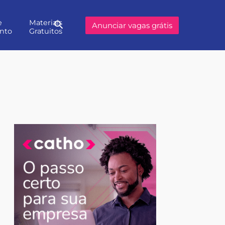
e
Materiais
Buscar
Anunciar vagas grátis
nto
Gratuitos
no
site