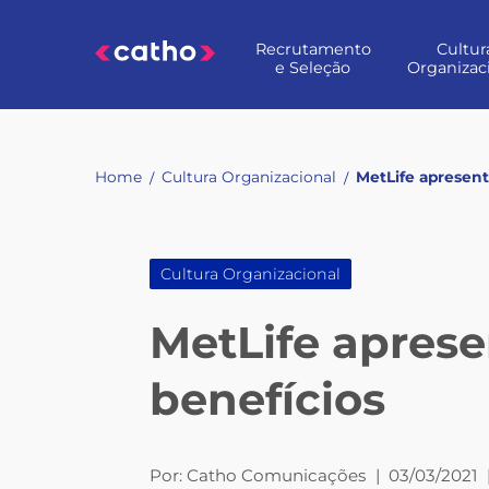
Skip
to
Recrutamento
Cultur
content
e Seleção
Organizac
Home
Cultura Organizacional
MetLife apresent
/
/
Cultura Organizacional
MetLife aprese
benefícios
Por:
Catho Comunicações
|
03/03/2021