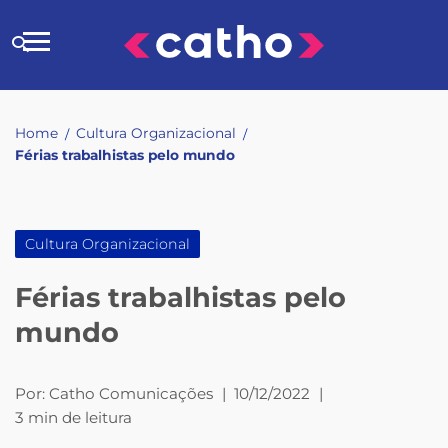
Skip
to
Buscar
content
no
site
Home
Cultura Organizacional
/
/
Férias trabalhistas pelo mundo
Cultura Organizacional
Férias trabalhistas pelo
mundo
Por:
Catho Comunicações
|
10/12/2022
|
3 min de leitura