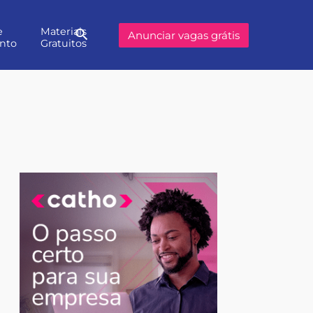
e
Materiais
Buscar
Anunciar vagas grátis
nto
Gratuitos
no
site