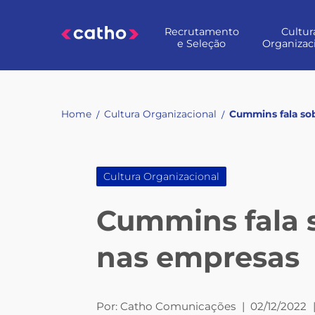
Skip
to
Recrutamento
Cultur
content
e Seleção
Organizac
Home
Cultura Organizacional
Cummins fala so
/
/
Cultura Organizacional
Cummins fala 
nas empresas
Por:
Catho Comunicações
|
02/12/2022