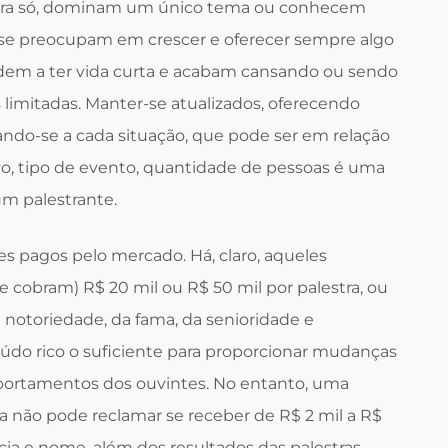
stra só, dominam um único tema ou conhecem
 se preocupam em crescer e oferecer sempre algo
ndem a ter vida curta e acabam cansando ou sendo
imitadas. Manter-se atualizados, oferecendo
zando-se a cada situação, que pode ser em relação
ivo, tipo de evento, quantidade de pessoas é uma
m palestrante.
s pagos pelo mercado. Há, claro, aqueles
 cobram) R$ 20 mil ou R$ 50 mil por palestra, ou
da notoriedade, da fama, da senioridade e
eúdo rico o suficiente para proporcionar mudanças
mportamentos dos ouvintes. No entanto, uma
 não pode reclamar se receber de R$ 2 mil a R$
a e nome, além dos resultados das palestras