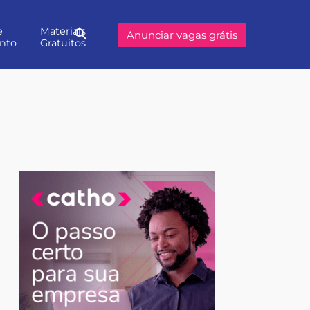
e
Materiais
Buscar
Anunciar vagas grátis
nto
Gratuitos
no
site