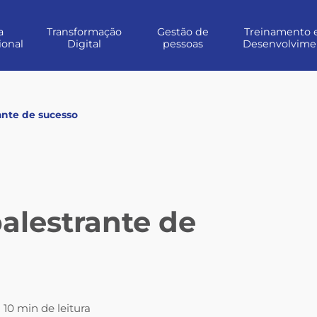
a
Transformação
Gestão de
Treinamento 
ional
Digital
pessoas
Desenvolvime
ante de sucesso
alestrante de
10 min de leitura