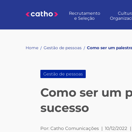
Skip
to
Recrutamento
Cultur
content
e Seleção
Organizac
Home
Gestão de pessoas
Como ser um palestr
/
/
Gestão de pessoas
Como ser um p
sucesso
Por:
Catho Comunicações
|
10/12/2022
|