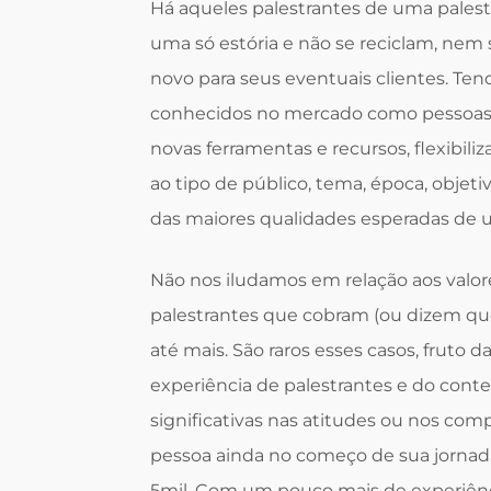
Há aqueles palestrantes de uma pale
uma só estória e não se reciclam, nem
novo para seus eventuais clientes. Te
conhecidos no mercado como pessoas l
novas ferramentas e recursos, flexibili
ao tipo de público, tema, época, objet
das maiores qualidades esperadas de u
Não nos iludamos em relação aos valore
palestrantes que cobram (ou dizem que
até mais. São raros esses casos, fruto 
experiência de palestrantes e do cont
significativas nas atitudes ou nos co
pessoa ainda no começo de sua jornada
5mil. Com um pouco mais de experiênci