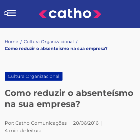
Skip
to
Buscar
content
no
site
Home
Cultura Organizacional
/
/
Como reduzir o absenteísmo na sua empresa?
Cultura Organizacional
Como reduzir o absenteísmo
na sua empresa?
Por:
Catho Comunicações
|
20/06/2016
|
4 min de leitura