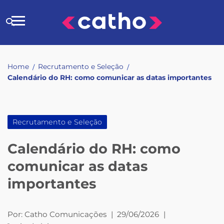
Skip
to
Buscar
content
no
site
Home
Recrutamento e Seleção
/
/
Calendário do RH: como comunicar as datas importantes
Recrutamento e Seleção
Calendário do RH: como
comunicar as datas
importantes
Por:
Catho Comunicações
|
29/06/2026
|