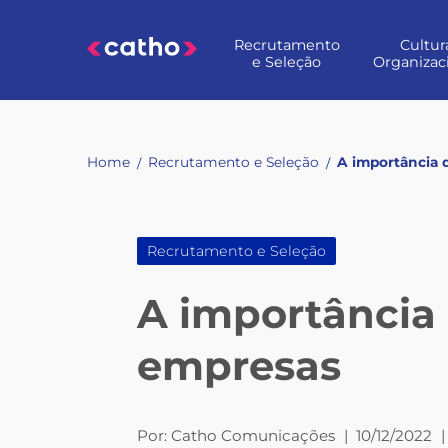
Skip
to
Recrutamento
Cultur
content
e Seleção
Organizac
Home
Recrutamento e Seleção
A importância 
/
/
Recrutamento e Seleção
A importância
empresas
Por:
Catho Comunicações
|
10/12/2022
|