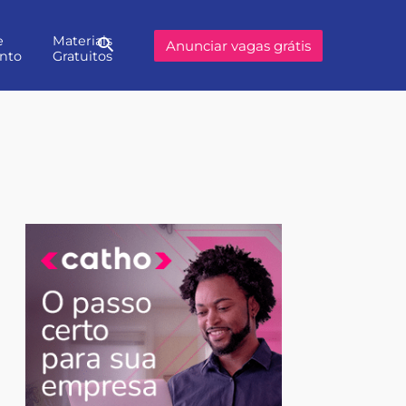
e
Materiais
Buscar
Anunciar vagas grátis
nto
Gratuitos
no
site