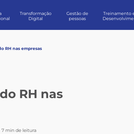
a
Transformação
Gestão de
Treinamento 
ional
Digital
pessoas
Desenvolvime
do RH nas empresas
 do RH nas
7 min de leitura