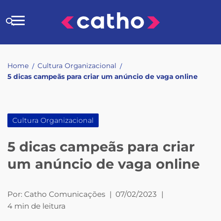
Skip
to
Buscar
content
no
site
Home
Cultura Organizacional
/
/
5 dicas campeãs para criar um anúncio de vaga online
Cultura Organizacional
5 dicas campeãs para criar
um anúncio de vaga online
Por:
Catho Comunicações
|
07/02/2023
|
4 min de leitura