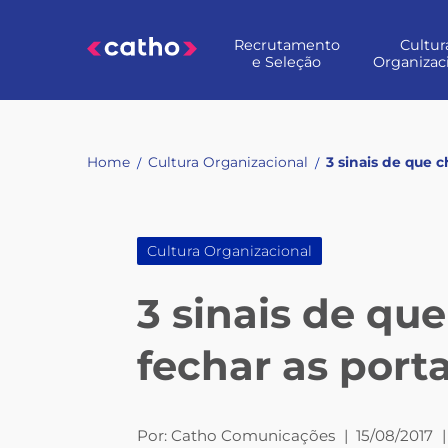
Skip
to
Recrutamento
Cultur
content
e Seleção
Organizac
Home
Cultura Organizacional
3 sinais de que 
/
/
Cultura Organizacional
3 sinais de qu
fechar as port
Por:
Catho Comunicações
|
15/08/2017
|