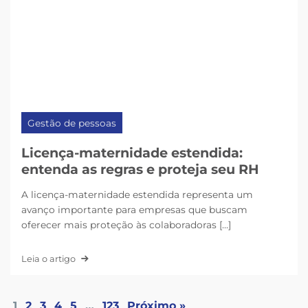
Gestão de pessoas
Licença-maternidade estendida:
entenda as regras e proteja seu RH
A licença-maternidade estendida representa um
avanço importante para empresas que buscam
oferecer mais proteção às colaboradoras [...]
Leia o artigo
1
2
3
4
5
…
123
Próximo »