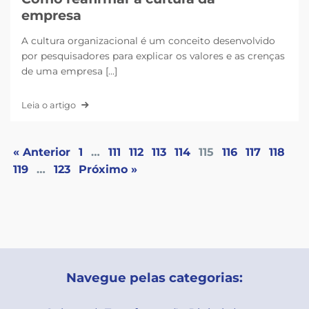
empresa
A cultura organizacional é um conceito desenvolvido
por pesquisadores para explicar os valores e as crenças
de uma empresa [...]
Leia o artigo
« Anterior
1
…
111
112
113
114
115
116
117
118
119
…
123
Próximo »
Navegue pelas categorias: