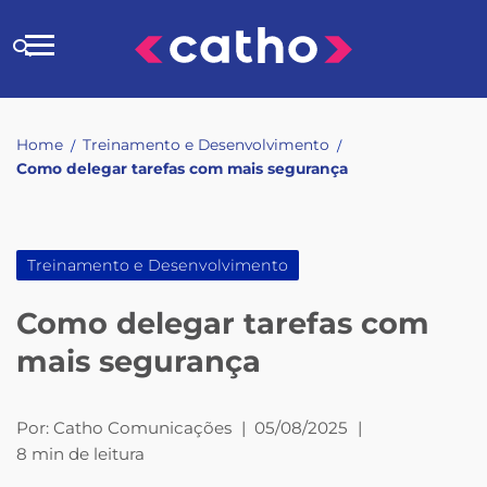
Skip
to
Buscar
content
no
site
Home
Treinamento e Desenvolvimento
/
/
Como delegar tarefas com mais segurança
Treinamento e Desenvolvimento
Como delegar tarefas com
mais segurança
Por:
Catho Comunicações
|
05/08/2025
|
8 min de leitura