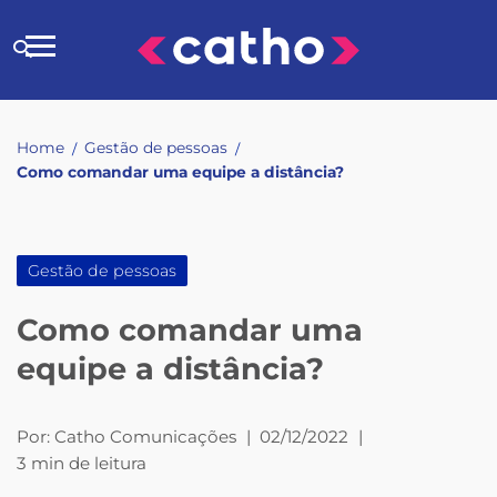
Skip
to
Buscar
content
no
site
Home
Gestão de pessoas
/
/
Como comandar uma equipe a distância?
Gestão de pessoas
Como comandar uma
equipe a distância?
Por:
Catho Comunicações
|
02/12/2022
|
3 min de leitura