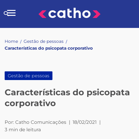
Skip
to
Buscar
content
no
site
Home
Gestão de pessoas
/
/
Características do psicopata corporativo
Gestão de pessoas
Características do psicopata
corporativo
Por:
Catho Comunicações
|
18/02/2021
|
3 min de leitura