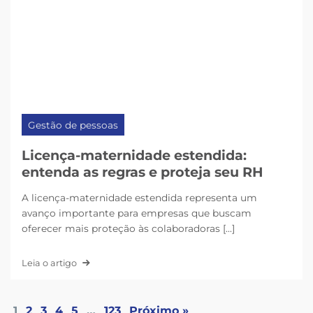
Gestão de pessoas
Licença-maternidade estendida:
entenda as regras e proteja seu RH
A licença-maternidade estendida representa um
avanço importante para empresas que buscam
oferecer mais proteção às colaboradoras [...]
Leia o artigo
1
2
3
4
5
…
123
Próximo »