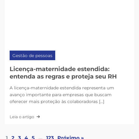
Gestão de pessoas
Licença-maternidade estendida:
entenda as regras e proteja seu RH
A licença-maternidade estendida representa um
avanço importante para empresas que buscam
oferecer mais proteção às colaboradoras [...]
Leia o artigo
1
2
3
4
5
…
123
Próximo »