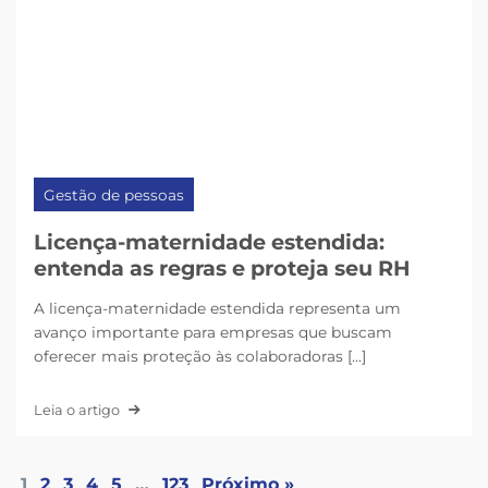
Gestão de pessoas
Licença-maternidade estendida:
entenda as regras e proteja seu RH
A licença-maternidade estendida representa um
avanço importante para empresas que buscam
oferecer mais proteção às colaboradoras [...]
Leia o artigo
1
2
3
4
5
…
123
Próximo »